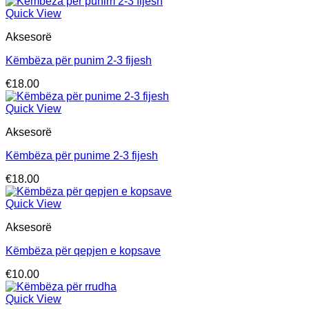
i
i
Quick View
ulët
lartë
Aksesorë
Këmbëza për punim 2-3 fijesh
€
18.00
Quick View
Aksesorë
Këmbëza për punime 2-3 fijesh
€
18.00
Quick View
Aksesorë
Këmbëza për qepjen e kopsave
€
10.00
Quick View