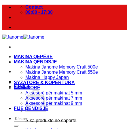
Skip
Contact
to
09:00 - 17:30
content
MAKINA QEPËSE
MAKINA QËNDISJE
Makina Janome Memory Craft 500e
Makina Janome Memory Craft 550e
Makina Happy Japan
SYZATORË & KOPERTURA
€
0.00
0
AKSESORË
Aksesorë për makinat 5 mm
Aksesorë për makinat 7 mm
Aksesorë për makinat 9 mm
FIJE QËNDISJE
Kërko
S’ka produkte në shportë.
për: