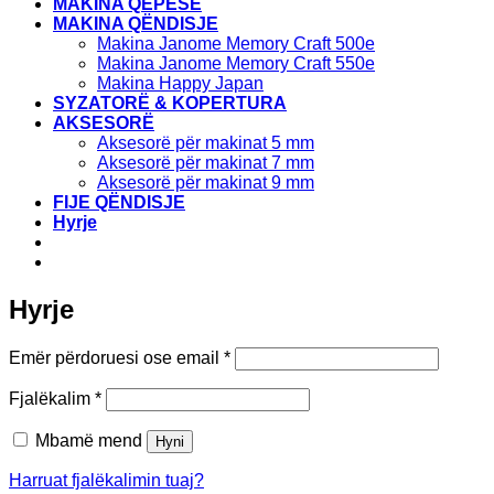
MAKINA QEPËSE
MAKINA QËNDISJE
Makina Janome Memory Craft 500e
Makina Janome Memory Craft 550e
Makina Happy Japan
SYZATORË & KOPERTURA
AKSESORË
Aksesorë për makinat 5 mm
Aksesorë për makinat 7 mm
Aksesorë për makinat 9 mm
FIJE QËNDISJE
Hyrje
Hyrje
E
Emër përdoruesi ose email
*
domosdoshme
E
Fjalëkalim
*
domosdoshme
Mbamë mend
Hyni
Harruat fjalëkalimin tuaj?