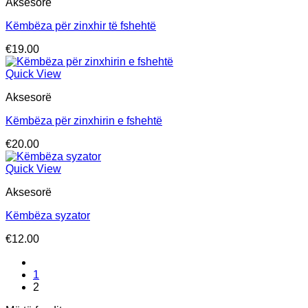
Aksesorë
€6.00.
Këmbëza për zinxhir të fshehtë
€
19.00
Quick View
Aksesorë
Këmbëza për zinxhirin e fshehtë
€
20.00
Quick View
Aksesorë
Këmbëza syzator
€
12.00
1
2