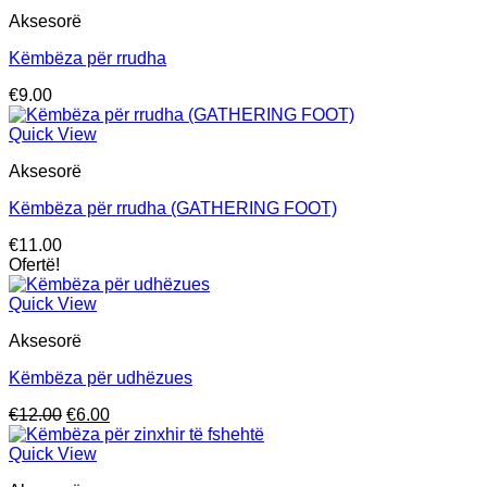
Aksesorë
Këmbëza për rrudha
€
9.00
Quick View
Aksesorë
Këmbëza për rrudha (GATHERING FOOT)
€
11.00
Ofertë!
Quick View
Aksesorë
Këmbëza për udhëzues
Çmimi
Çmimi
€
12.00
€
6.00
origjinal
i
qe:
tanishëm
Quick View
€12.00.
është: