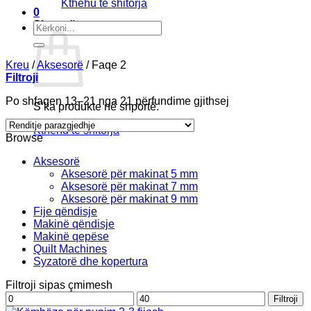
Kthehu te shitorja
0
Shportë
Kërko
për:
Kreu
/
Aksesorë
/
Faqe 2
Filtroji
Po shfaqen 13–21 nga 21 përfundime gjithsej
S’ka produkte në shportë.
Kthehu te shitorja
Browse
Aksesorë
Aksesorë për makinat 5 mm
Aksesorë për makinat 7 mm
Aksesorë për makinat 9 mm
Fije qëndisje
Makinë qëndisje
Makinë qepëse
Quilt Machines
Syzatorë dhe kopertura
Filtroji sipas çmimesh
Çmimi
Çmimi
Filtroji
më
më