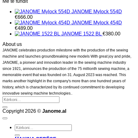
Më të fundit
JANOME Mylock 554D
€
666.00
JANOME Mylock 454D
€
489.00
JANOME 1522 BL
€
380.00
About us
JANOME celebrates production milestone with the production of the sewing
machine and launches groundbreaking new models With great joy and pride,
JANOME, a pioneer and innovation leader in the sewing machine industry
since 1921, announces the production of the 75 millionth sewing machine, a
memorable event that was founded on 31. August 2023 was reached. This
marks another highlight in the company's more than one hundred years of
history, which is characterized by its continued commitment to developing
innovative sewing machine technologies..
Kërko
për:
Copyright 2026 ©
Janome.al
Kërko
për: